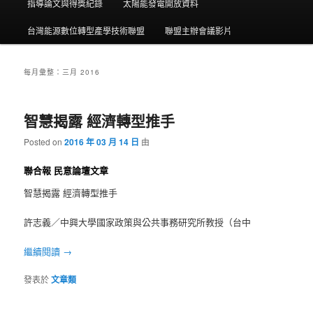
指導論文與得獎紀錄
太陽能發電開放資料
台灣能源數位轉型產學技術聯盟
聯盟主辦會議影片
每月彙整：
三月 2016
智慧揭露 經濟轉型推手
Posted on
2016 年 03 月 14 日
由
聯合報 民意論壇文章
智慧揭露 經濟轉型推手
許志義／中興大學國家政策與公共事務研究所教授（台中
繼續閱讀
→
發表於
文章類