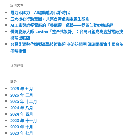
近期文章
電力即國力：AI驅動能源代幣時代
五大核心行動藍圖，共築台灣虛擬電廠生態系
AI工廠與虛擬電廠的「養龍蝦」邏輯——從黃仁勳妙喻談起
借鏡能源大師 Lovins「整合式設計」：台灣可望成為虛擬電廠技
術輸出強國
台灣能源數位轉型產學技術聯盟 交流訪問團 澳洲墨爾本出國參訪
考察報告
近期迴響
彙整
2026 年 七月
2026 年 三月
2025 年 十二月
2024 年 八月
2024 年 四月
2023 年 十一月
2023 年 十月
2023 年 七月