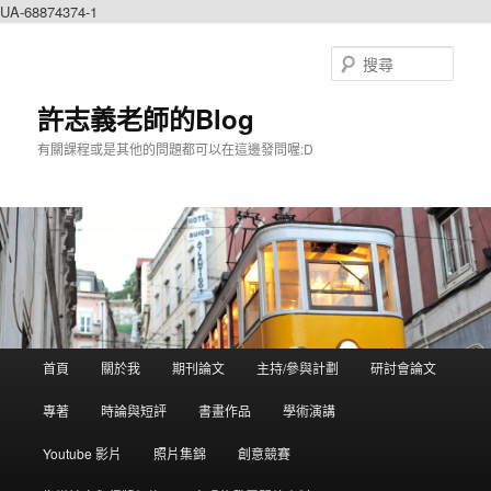
UA-68874374-1
搜
尋
許志義老師的Blog
有關課程或是其他的問題都可以在這邊發問喔:D
主選單
首頁
關於我
期刊論文
主持/參與計劃
研討會論文
跳到主內容
跳到第二內容
專著
時論與短評
書畫作品
學術演講
Youtube 影片
照片集錦
創意競賽