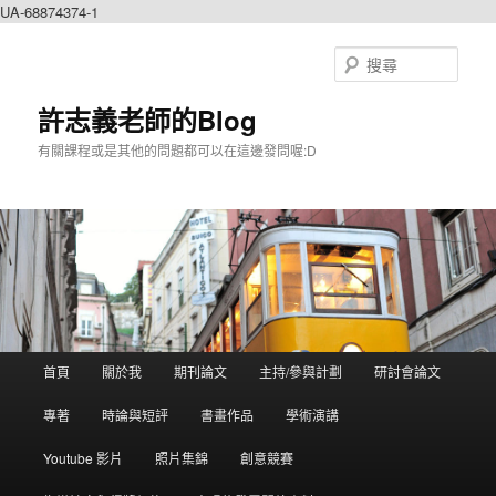
UA-68874374-1
搜
尋
許志義老師的Blog
有關課程或是其他的問題都可以在這邊發問喔:D
主選單
首頁
關於我
期刊論文
主持/參與計劃
研討會論文
跳到主內容
跳到第二內容
專著
時論與短評
書畫作品
學術演講
Youtube 影片
照片集錦
創意競賽