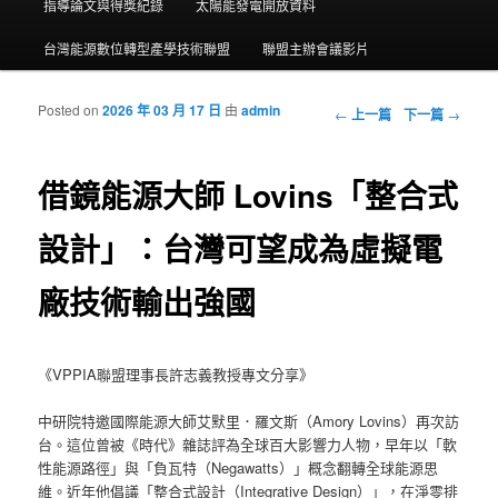
指導論文與得獎紀錄
太陽能發電開放資料
台灣能源數位轉型產學技術聯盟
聯盟主辦會議影片
Posted on
2026 年 03 月 17 日
由
admin
瀏覽文章
←
上一篇
下一篇
→
借鏡能源大師 Lovins「整合式
設計」：台灣可望成為虛擬電
廠技術輸出強國
《VPPIA聯盟理事長許志義教授專文分享》
中研院特邀國際能源大師艾默里．羅文斯（Amory Lovins）再次訪
台。這位曾被《時代》雜誌評為全球百大影響力人物，早年以「軟
性能源路徑」與「負瓦特（Negawatts）」概念翻轉全球能源思
維。近年他倡議「整合式設計（Integrative Design）」，在淨零排