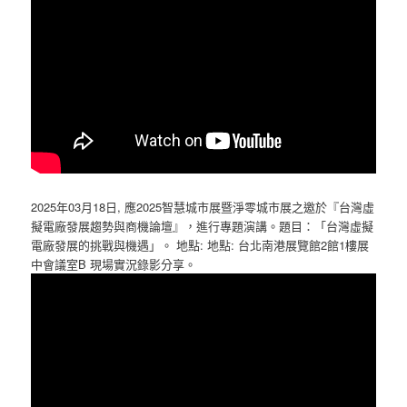
2025年03月18日, 應2025智慧城市展暨淨零城市展之邀於『台灣虛
擬電廠發展趨勢與商機論壇』，進行專題演講。題目：「台灣虛擬
電廠發展的挑戰與機遇」。 地點: 地點: 台北南港展覽館2館1樓展
中會議室B 現場實況錄影分享。