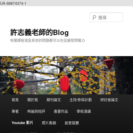
UA-68874374-1
搜
尋
許志義老師的Blog
有關課程或是其他的問題都可以在這邊發問喔:D
主選單
首頁
關於我
期刊論文
主持/參與計劃
研討會論文
跳到主內容
跳到第二內容
專著
時論與短評
書畫作品
學術演講
Youtube 影片
照片集錦
創意競賽