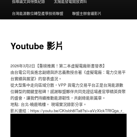
指導論文與得獎紀錄
太陽能發電開放資料
台灣能源數位轉型產學技術聯盟
聯盟主辦會議影片
Youtube 影片
2026年3月2日【重磅推薦！第二本虛擬電廠新書發表】
由台電公司吳進忠副總與許志義教授合著《虛擬電廠：電力交易平
台實績與展望》的發表盛況。
從大型集中走向區域分散，VPP 與電力交易平台正是台灣能源數
位轉型的關鍵里程碑！感謝聯盟夥伴共同見證這場產官學精英齊聚
的盛會，讓我們持續推動能源韌性，共創綠能新篇章。
地點: 台北-曉鹿鳴樓。 現場實況錄影分享。
影片連結：https://youtu.be/CKtsbh8ITa8?si=aVzXlckTRfQga_r_