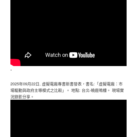
”
2025年09月22日, 虛擬電廠專書新書發表，書名:「虛擬電廠：市
場驅動與政府主導模式之比較」。 地點: 台北-曉鹿鳴樓。 現場實
況錄影分享。