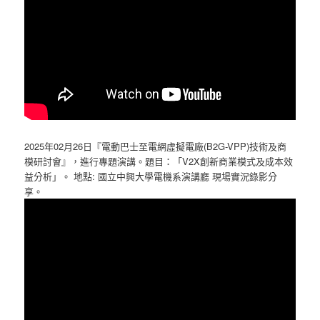
2025年02月26日『電動巴士至電網虛擬電廠(B2G-VPP)技術及商
模研討會』，進行專題演講。題目：「V2X創新商業模式及成本效
益分析」。 地點: 國立中興大學電機系演講廳 現場實況錄影分
享。