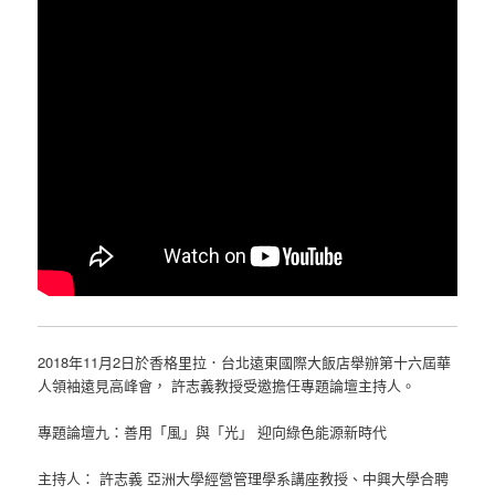
2018年11月2日於香格里拉．台北遠東國際大飯店舉辦第十六屆華
人領袖遠見高峰會， 許志義教授受邀擔任專題論壇主持人。
專題論壇九：善用「風」與「光」 迎向綠色能源新時代
主持人： 許志義 亞洲大學經營管理學系講座教授、中興大學合聘