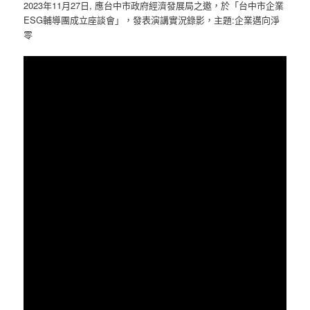
2023年11月27日, 應台中市政府經濟發展局之邀，於「台中市企業
ESG輔導團成立座談會」，發表演講實況錄影，主題:企業邁向淨
零