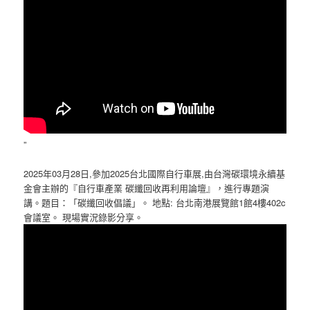
”
2025年03月28日,參加2025台北國際自行車展,由台灣碳環境永續基
金會主辦的『自行車產業 碳纖回收再利用論壇』，進行專題演
講。題目：「碳纖回收倡議」。 地點: 台北南港展覽館1館4樓402c
會議室。 現場實況錄影分享。