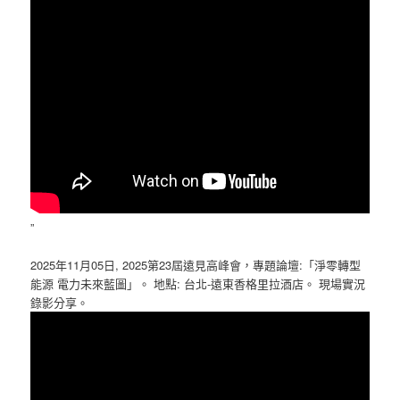
”
2025年11月05日, 2025第23屆遠見高峰會，專題論壇:「淨零轉型
能源 電力未來藍圖」。 地點: 台北-遠東香格里拉酒店。 現場實況
錄影分享。