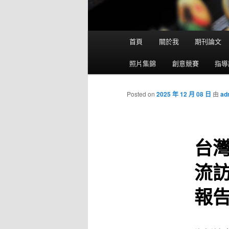
主選單
首頁
關於我
期刊論文
跳到主內容
跳到第二內容
照片集錦
創意競賽
指導
Posted on
2025 年 12 月 08 日
由
ad
台
流
報