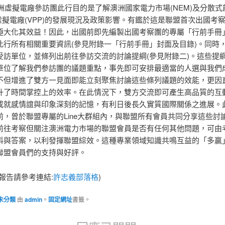
澳洲虛擬電廠參訪團此行目的是了解澳洲國家電力市場(NEM)及分散
、虛擬電廠(VPP)的發展現況及政策影響。有鑑於這是聯盟首次出國考
極大化其效益！因此，出國前即先編製出國考察團的專屬「行前手冊」
此行所有相關重要資訊(參見附錄一「行前手冊」封面及目錄)。同時
受訪單位，並條列出前往參訪交流的討論提綱(參見附錄二)。這些提
單位了解我們参訪團的議題重點，事先即可安排最適當的人選與我們
不但增進了雙方一見面即能立刻聚焦討論這些條列議題的效能，更因
升了時間掌控上的效率。在此情況下，雙方交流即可產生高品質的互
成就感情誼與印象深刻的記憶，有利日後長久實質國際關係之進展。
前，曾於聯盟專屬的Line大群組內，與聯盟所有會員共同分享這些討
前往考察但關注澳洲電力市場的聯盟會員是否有任何其他問題，可由
料與答案，以利發揮聯盟綜效。這種專業領域知識共鳴互益的「多贏
聯盟會員們的支持與好評。
報告請參考連結:
許志義部落格
)
未分類
由
admin
。
固定網址
書籤。