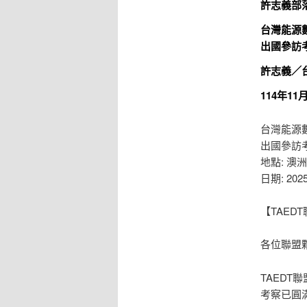
許志義部
台灣能源
出國參訪
許志義／
114年11
台灣能源
出國參訪
地點: 澳
日期: 2025
【TAED
各位聯盟
TAED
考察已圓