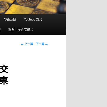
學術演講
Youtube 影片
盟
聯盟主辦會議影片
瀏覽文章
←
上一篇
下一篇
→
交
察