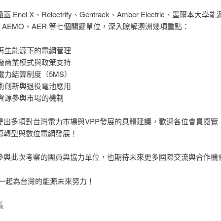
Enel X、Relectrify、Gentrack、Amber Electric、墨爾本大
、AEMO、AER 等七個關鍵單位，深入瞭解澳洲幾項重點：
例再生能源下的電網管理
電廠商業模式與政策支持
電力結算制度（5MS）
技術創新與退役電池應用
端資源參與市場的機制
提出多項對台灣電力市場與VPP發展的具體建議，歡迎各位會員閱覽
源轉型與數位電網發展！
參與此次考察的團員與協力單位，也期待未來更多國際交流與合作機
我們一起為台灣的能源未來努力！
議