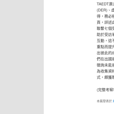
TAEDT
(DER)
得，務必
頁，詳述
聯繫七個
助於受訪
互動，這
重點而提
出彼此的
們在出國
徵詢未能
為收集資
式，頗獲
(完整考察
本篇發表於