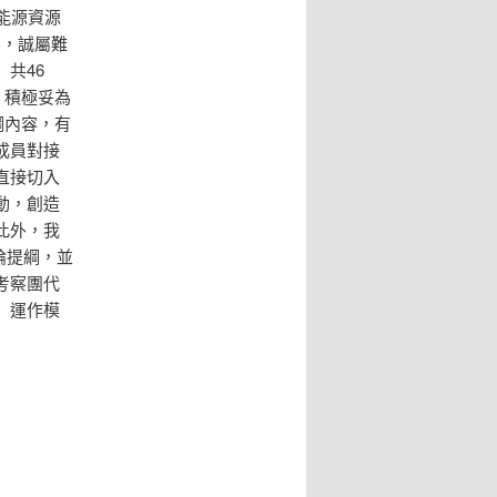
式能源資源
察，誠屬難
共46
，積極妥為
綱內容，有
成員對接
直接切入
動，創造
此外，我
論提綱，並
考察團代
」運作模