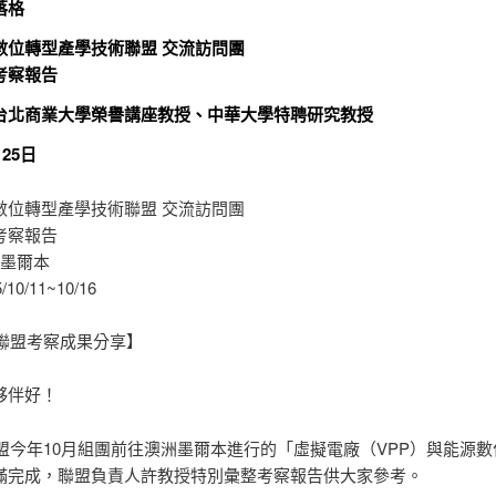
落格
數位轉型產學技術聯盟 交流訪問團
考察報告
台北商業大學榮譽講座教授、中華大學特聘研究教授
月25日
數位轉型產學技術聯盟 交流訪問團
考察報告
洲墨爾本
/10/11~10/16
T聯盟考察成果分享】
夥伴好！
T聯盟今年10月組團前往澳洲墨爾本進行的「虛擬電廠（VPP）與能源
滿完成，聯盟負責人許教授特別彙整考察報告供大家參考。