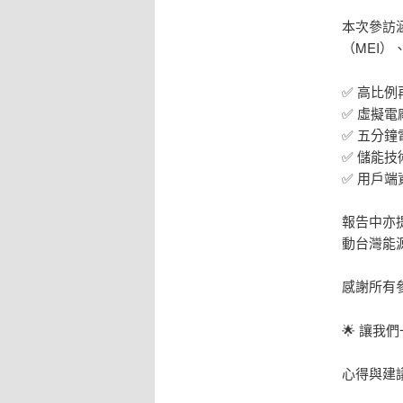
本次參訪涵蓋 
（MEI）
✅ 高比
✅ 虛擬
✅ 五分鐘
✅ 儲能
✅ 用戶
報告中亦
動台灣能
感謝所有
🌟 讓
心得與建