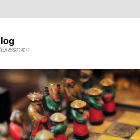
og
在這邊發問喔:D