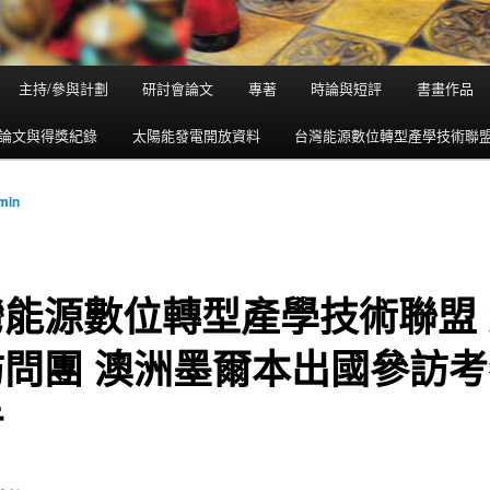
主持/參與計劃
研討會論文
專著
時論與短評
書畫作品
論文與得獎紀錄
太陽能發電開放資料
台灣能源數位轉型產學技術聯
min
灣能源數位轉型產學技術聯盟 
訪問團 澳洲墨爾本出國參訪考
告