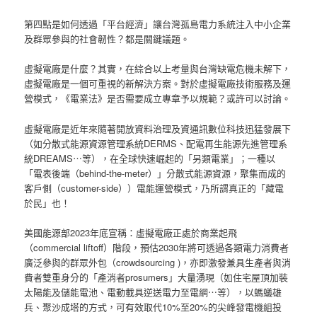
第四點是如何透過「平台經濟」讓台灣孤島電力系統注入中小企業
及群眾參與的社會韌性？都是關鍵議題。
虛擬電廠是什麼？其實，在綜合以上考量與台灣缺電危機未解下，
虛擬電廠是一個可重視的新解決方案。對於虛擬電廠技術服務及運
營模式，《電業法》是否需要成立專章予以規範？或許可以討論。
虛擬電廠是近年來隨著開放資料治理及資通訊數位科技迅猛發展下
（如分散式能源資源管理系統DERMS、配電再生能源先進管理系
統DREAMS⋯等），在全球快速崛起的「另類電業」；一種以
「電表後端（behind-the-meter）」分散式能源資源，聚集而成的
客戶側（customer-side））電能運營模式，乃所謂真正的「藏電
於民」也！
美國能源部2023年底宣稱：虛擬電廠正處於商業起飛
（commercial liftoff）階段，預估2030年將可透過各類電力消費者
廣泛參與的群眾外包（crowdsourcing )，亦即激發兼具生產者與消
費者雙重身分的「產消者prosumers」大量湧現（如住宅屋頂加裝
太陽能及儲能電池、電動載具逆送電力至電網⋯等），以螞蟻雄
兵、聚沙成塔的方式，可有效取代10%至20%的尖峰發電機組投