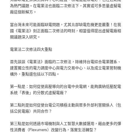
為熱門議題。在電業法也面臨二次修法下，其實或可多思量虛擬電
廠這個新解方。
當台灣未來可能面臨缺電問題，尤其北部缺電危機更是嚴重！在我
國《電業法》刻正面臨二次修法的時刻，相當值得提出虛擬電廠相
關議題深入研究。
電業法二次修法四大重點
首先談談《電業法》面臨的二次修法，除維持台電綜合電業體系、
建置獨立性的電力調度中心與電力交易中心、以及成立電業管制機
構外，重點還包括以下四點。
第一點是：如何促使高壓導向的台電中央電網，能夠廣納低壓配電
系統「表後」的分散式虛擬電廠？
第二點則是如何促使台電公司積極主動與眾多外部利害關係人（包
括公民電廠）共同合作？
第三點是如何透過市場機制與人工智慧大數據運用，藉由更多的彈
性消費者（Flexumers）改變行為，落實生活轉型？