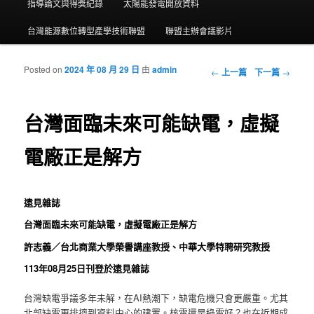
指導論文與得獎紀錄
太陽能發電開放資料
台灣能源數位轉型產學技術聯盟
聯盟主辦會議影片
Posted on
2024 年 08 月 29 日
由
admin
瀏覽文章
←
上一篇
下一篇
→
台灣面臨未來可能缺電，虛擬
電廠正是解方
遠見雜誌
台灣面臨未來可能缺電，虛擬電廠正是解方
許志義／台北商業大學榮譽講座教授、中華大學特聘研究教授
113年08月25日刊登於遠見雜誌
台灣缺電爭議多年未解，在AI熱潮下，缺電危機只會更嚴重。尤其
北部缺電更排擠到資料中心的建置。核電還是綠電好？也在近期成