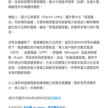
資，並具有前置作業時間短、極大化綠能滲透率（去碳）及強化電
網韌性的市場獨特優勢。
傳統上，電力公用事業（Electric Utility）屬於集中式「垂直整
合」的封閉性組織，主要依賴高壓或特高壓電力系統由少數財團興
建大型化石燃料電廠，藉由「發電追隨負載」供應眾多電力用戶需
求。
淨零永續趨勢下，電業轉型新方法然而，當前全球2050淨零永續趨
勢下，電業轉型與市場改革重點是：導入用戶側的分散式電源
（DER）、虛擬電廠（VPP）、微電網（Microgrid）及能源即服
務（EaaS）等新技術與商業模式，改由「負載追隨發電」截然不
同於過往的電業運營模式，方足以因應電力市場再生能源占比愈來
愈高，太陽能與風力發電之間歇性急遽變化，所帶來電力調度前所
未有的艱鉅挑戰。
以上諸多與虛擬電廠發展相關之政策法規課題，期許各界咨爾多
士，齊心協力，共商對策！
(原文刊登於2024年08月25日
遠見雜誌
)
本篇發表於
未分類
由
admin
。
固定網址
書籤。