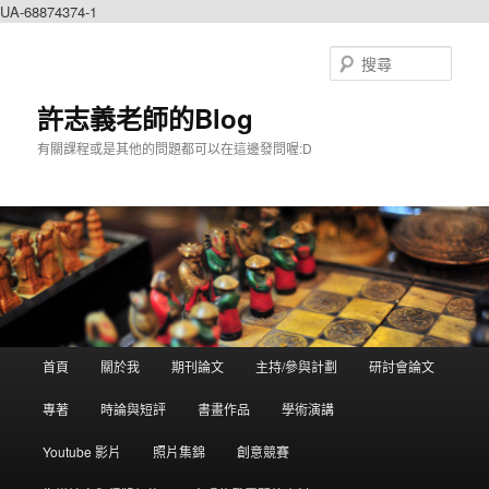
UA-68874374-1
搜
尋
許志義老師的Blog
有關課程或是其他的問題都可以在這邊發問喔:D
主選單
首頁
關於我
期刊論文
主持/參與計劃
研討會論文
跳到主內容
跳到第二內容
專著
時論與短評
書畫作品
學術演講
Youtube 影片
照片集錦
創意競賽