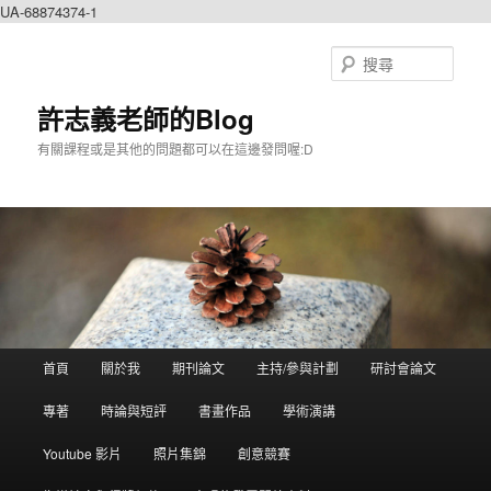
UA-68874374-1
搜
尋
許志義老師的Blog
有關課程或是其他的問題都可以在這邊發問喔:D
主選單
首頁
關於我
期刊論文
主持/參與計劃
研討會論文
跳到主內容
跳到第二內容
專著
時論與短評
書畫作品
學術演講
Youtube 影片
照片集錦
創意競賽