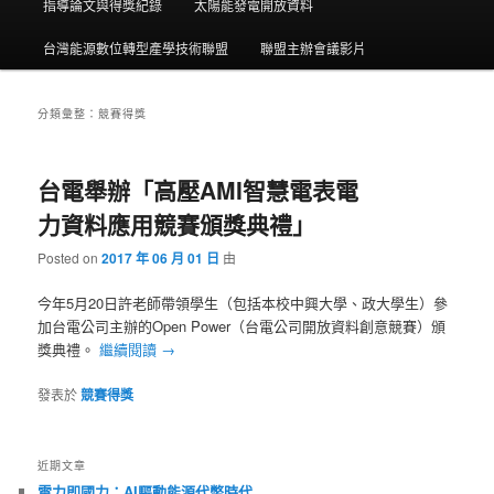
指導論文與得獎紀錄
太陽能發電開放資料
台灣能源數位轉型產學技術聯盟
聯盟主辦會議影片
分類彙整：
競賽得獎
台電舉辦「高壓AMI智慧電表電
力資料應用競賽頒獎典禮」
Posted on
2017 年 06 月 01 日
由
今年5月20日許老師帶領學生（包括本校中興大學、政大學生）參
加台電公司主辦的Open Power（台電公司開放資料創意競賽）頒
獎典禮。
繼續閱讀
→
發表於
競賽得獎
近期文章
電力即國力：AI驅動能源代幣時代