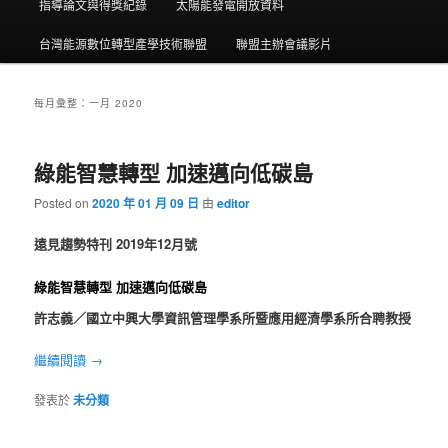
指導論文與得獎紀錄
太陽能發電開放資料
台灣能源數位轉型產學技術聯盟
聯盟主辦會議影片
每月彙整：
一月 2020
綠能智慧轉型 加速邁向低碳島
Posted on
2020 年 01 月 09 日
由
editor
遠見趨勢特刊 2019年12月號
綠能智慧轉型 加速邁向低碳島
許志義／國立中興大學資訊管理學系所暨應用經濟學系所合聘教授
繼續閱讀
→
發表於
未分類