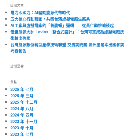
近期文章
電力即國力：AI驅動能源代幣時代
五大核心行動藍圖，共築台灣虛擬電廠生態系
AI工廠與虛擬電廠的「養龍蝦」邏輯——從黃仁勳妙喻談起
借鏡能源大師 Lovins「整合式設計」：台灣可望成為虛擬電廠技
術輸出強國
台灣能源數位轉型產學技術聯盟 交流訪問團 澳洲墨爾本出國參訪
考察報告
近期迴響
彙整
2026 年 七月
2026 年 三月
2025 年 十二月
2024 年 八月
2024 年 四月
2023 年 十一月
2023 年 十月
2023 年 七月