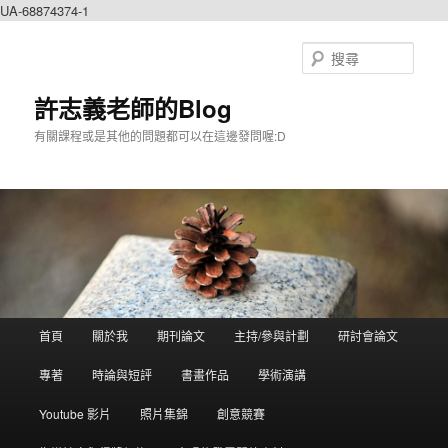
UA-68874374-1
搜
尋
許志義老師的Blog
有關課程或是其他的問題都可以在這邊發問喔:D
主選單
首頁
關於我
期刊論文
主持/參與計劃
研討會論文
跳到主內容
跳到第二內容
專著
時論與短評
書畫作品
學術演講
Youtube 影片
照片集錦
創意競賽