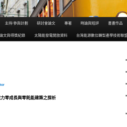
主持/參與計劃
研討會論文
專著
時論與短評
書畫作品
論文與得獎紀錄
太陽能發電開放資料
台灣能源數位轉型產學技術聯
tor
電力零成長與零耗能建築之探析