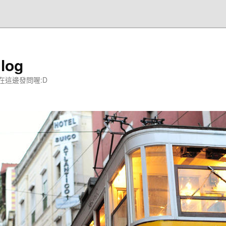
og
在這邊發問喔:D