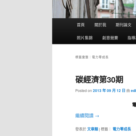
主選單
首頁
關於我
期刊論文
跳到主內容
跳到第二內容
照片集錦
創意競賽
指導
標籤彙整：
電力零成長
碳經濟第30期
Posted on
2013 年 09 月 12 日
由
edi
繼續閱讀
→
發表於
文章類
|
標籤：
電力零成長