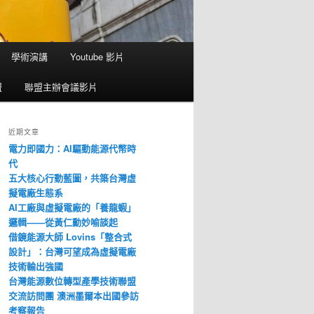
學術演講
Youtube 影片
盟
聯盟主辦會議影片
近期文章
電力即國力：AI驅動能源代幣時
代
五大核心行動藍圖，共築台灣虛
擬電廠生態系
AI工廠與虛擬電廠的「養龍蝦」
邏輯——從黃仁勳妙喻談起
借鏡能源大師 Lovins「整合式
設計」：台灣可望成為虛擬電廠
技術輸出強國
台灣能源數位轉型產學技術聯盟
交流訪問團 澳洲墨爾本出國參訪
考察報告