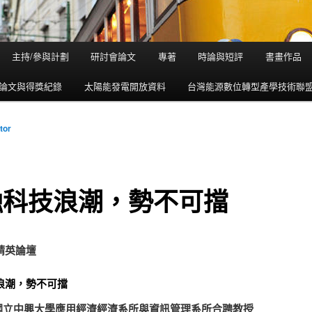
主持/參與計劃
研討會論文
專著
時論與短評
書畫作品
論文與得獎紀錄
太陽能發電開放資料
台灣能源數位轉型產學技術聯
tor
融科技浪潮，勢不可擋
精英論壇
浪潮，勢不可擋
/ 國立中興大學應用經濟經濟系所與資訊管理系所合聘教授