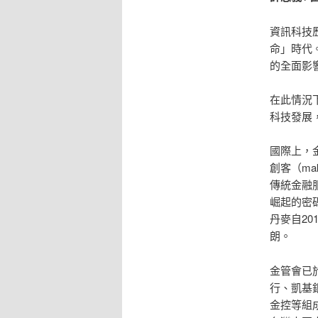
資訊科技
命」時代
的全面影
在此情況
科技發展
國際上，
創客（m
傳統金融
崛起的密
丹麥自2
朗。
金管會已
行、凱基
金控等組成