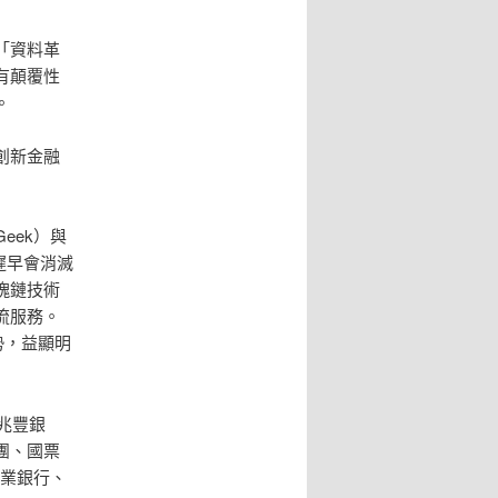
「資料革
有顛覆性
。
創新金融
eek）與
遲早會消滅
塊鏈技術
流服務。
勢，益顯明
兆豐銀
團、國票
商業銀行、