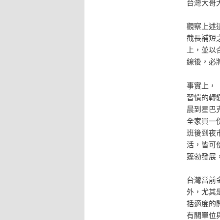
台灣大哥
觀察上述
截長補短
上，並以
線後，必
事實上，
習慣的轉
晨到星巴克
全家買一份
班後到夜
活，皆可
蓬勃發展
台灣當前
外，尤其
括適度的
有關單位