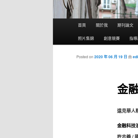
主選單
首頁
關於我
期刊論文
跳到主內容
跳到第二內容
照片集錦
創意競賽
指導
Posted on
2020 年 06 月 19 日
由
edi
金
遠見華人
金融科技
許志義 