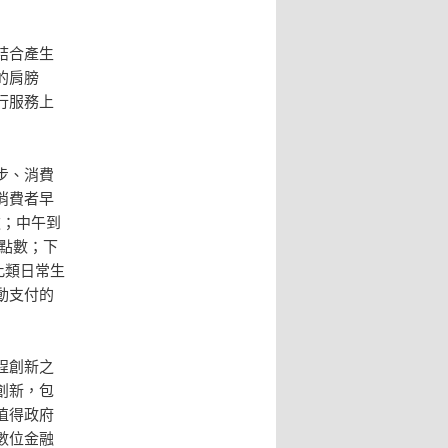
結合產生
的肩膀
行服務上
步、消費
消費者早
款；中午到
外點數；下
此類日常生
動支付的
程創新之
創新，包
值得政府
數位金融