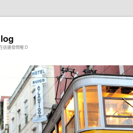
og
在這邊發問喔:D