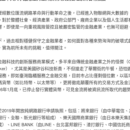
歷經數位匯流網路革命與行動革命之後，已經進入物聯網與大數據的
。對於整體社會、經濟產業、政府公部門、廠商企業以及個人生活都
響，即使是一向重視風險管控且被嚴密監管的金融產業，也無可迴避
下，過去相對穩健保守之金融業者，如何面對各種來勢洶洶的破壞式
，實為前所未有的挑戰，值得關注。
金融科技的創新服務商業模式，多半來自傳統金融產業之外的怪傑（G
aker），尤其是美國矽谷科技新貴，不但搶走了華爾街的午餐，恐怕
服務，即如臺灣臨櫃服務之金融交易，目前市占比僅剩個位數，以區
碼貨幣（如比特幣、以太幣等），更將徹底顛覆所有的交易方式及金
016年1月底，已停止發行實體貨幣，可見金流將被資訊流所取代的趨
於2019年開放純網路銀行申請執照，包括：將來銀行（由中華電信、
銀行、全聯、新光銀行等組成）、樂天國際商業銀行（由日本樂天集
）、LINE BANK（由LINE、台北富邦銀行、渣打銀行、中國信託