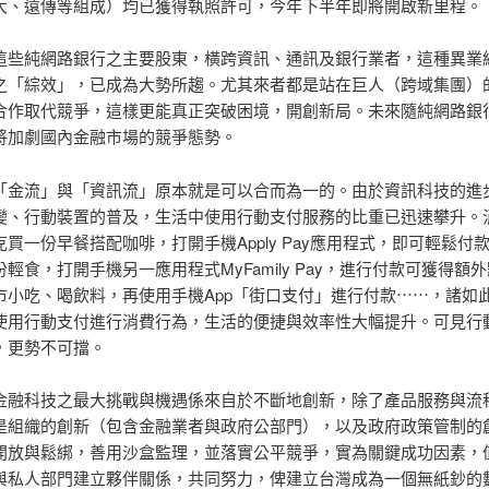
大、遠傳等組成）均已獲得執照許可，今年下半年即將開啟新里程。
這些純網路銀行之主要股東，橫跨資訊、通訊及銀行業者，這種異業
之「綜效」，已成為大勢所趨。尤其來者都是站在巨人（跨域集團）
合作取代競爭，這樣更能真正突破困境，開創新局。未來隨純網路銀
將加劇國內金融市場的競爭態勢。
「金流」與「資訊流」原本就是可以合而為一的。由於資訊科技的進
變、行動裝置的普及，生活中使用行動支付服務的比重已迅速攀升。
買一份早餐搭配咖啡，打開手機Apply Pay應用程式，即可輕鬆付
輕食，打開手機另一應用程式MyFamily Pay，進行付款可獲得額
市小吃、喝飲料，再使用手機App「街口支付」進行付款⋯⋯，諸如
使用行動支付進行消費行為，生活的便捷與效率性大幅提升。可見行
，更勢不可擋。
金融科技之最大挑戰與機遇係來自於不斷地創新，除了產品服務與流
是組織的創新（包含金融業者與政府公部門），以及政府政策管制的
開放與鬆綁，善用沙盒監理，並落實公平競爭，實為關鍵成功因素，
與私人部門建立夥伴關係，共同努力，俾建立台灣成為一個無紙鈔的