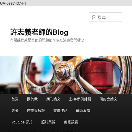
UA-68874374-1
搜
尋
許志義老師的Blog
有關課程或是其他的問題都可以在這邊發問喔:D
主選單
首頁
關於我
期刊論文
主持/參與計劃
研討會論文
跳到主內容
跳到第二內容
專著
時論與短評
書畫作品
學術演講
Youtube 影片
照片集錦
創意競賽