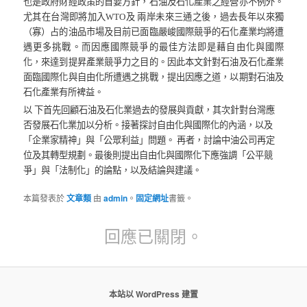
也是政府財經政策的首要方針，石油及石化產業之經營亦不例外。
尤其在台灣即將加入
WTO
及 兩岸未來三通之後，過去長年以來獨
（寡）占的油品市場及目前已面臨嚴峻國際競爭的石化產業均將遭
遇更多挑戰。而因應國際競爭的最佳方法即是藉自由化與國際
化，來達到提昇產業競爭力之目的。因此本文針對石油及石化產業
面臨國際化與自由化所遭遇之挑戰，提出因應之道，以期對石油及
石化產業有所裨益。
以 下首先回顧石油及石化業過去的發展與貢獻，其次針對台灣應
否發展石化業加以分析。接著探討自由化與國際化的內涵，以及
「企業家精神」與「公眾利益」問題。 再者，討論中油公司再定
位及其轉型規劃。最後則提出自由化與國際化下應強調「公平競
爭」與「法制化」的論點，以及結論與建議。
本篇發表於
文章類
由
admin
。
固定網址
書籤。
回應已關閉。
本站以 WordPress 建置