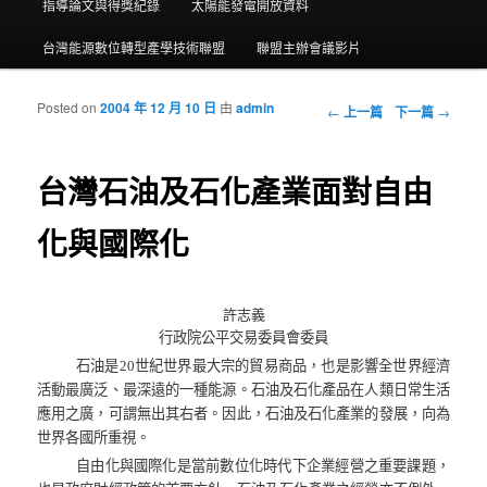
指導論文與得獎紀錄
太陽能發電開放資料
台灣能源數位轉型產學技術聯盟
聯盟主辦會議影片
Posted on
2004 年 12 月 10 日
由
admin
瀏覽文章
←
上一篇
下一篇
→
台灣石油及石化產業面對自由
化與國際化
許志義
行政院公平交易委員會委員
石油是
20
世紀世界最大宗的貿易商品，也是影響全世界經濟
活動最廣泛、最深遠的一種能源。石油及石化產品在人類日常生活
應用之廣，可謂無出其右者。因此，石油及石化產業的發展，向為
世界各國所重視。
自由化與國際化是當前數位化時代下企業經營之重要課題，