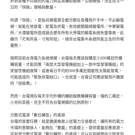
針對各種不同類別的電力商品及輔助服務，公開競價，決定出次一
日的「保險」價格與數量。
所謂「保險」，是指另類電業全都分散在各種用戶手中，不必輸電
網，就能在地發電、配電及供電，有效避開龍崎變電所／中寮變電
所／大潭變電所造成過去歷年所有大停電的輸電系統失靈事故，此
顯示「尺有所長、寸有所短」，絕非台電集中系統所能企及的市場
優勢。
按照目前台灣電力系統規模，台電每天應該採購至少200萬瓩的備
轉容量，才能因應「兩部大型發電機組加上一部中型發電機組」的
突發性機組故障，或者每日平均約300多萬瓩間歇性太陽能發電，
可能造成的「緊急供電缺口」。也就是，台電公司應該幫用戶購買
的「保險費」！
然而，台電現在每天平均外購的輔助服務備轉容量，僅約三萬瓩，
小兒科至極。完全不符合台電規模的比例原則！
分散式電源「數位轉型」的真諦
台電的首要任務，就是儘速推展上述電力交易模式，讓所有的電力
市場利害關係人，能夠在「雙贏」的基礎上，提供需量反應資源。
這就是分散式電源「數位轉型」的真諦！可以在短時間內立即見到