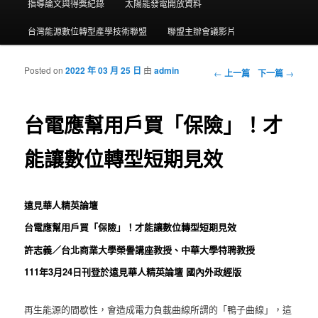
指導論文與得獎紀錄
太陽能發電開放資料
台灣能源數位轉型產學技術聯盟
聯盟主辦會議影片
Posted on
2022 年 03 月 25 日
由
admin
瀏覽文章
←
上一篇
下一篇
→
台電應幫用戶買「保險」！才
能讓數位轉型短期見效
遠見華人精英論壇
台電應幫用戶買「保險」！才能讓數位轉型短期見效
許志義／台北商業大學榮譽講座教授、中華大學特聘教授
111年3月24日刊登於遠見華人精英論壇 國內外政經版
再生能源的間歇性，會造成電力負載曲線所謂的「鴨子曲線」，這