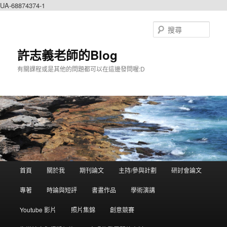
UA-68874374-1
搜
尋
許志義老師的Blog
有關課程或是其他的問題都可以在這邊發問喔:D
主選單
首頁
關於我
期刊論文
主持/參與計劃
研討會論文
跳到主內容
跳到第二內容
專著
時論與短評
書畫作品
學術演講
Youtube 影片
照片集錦
創意競賽