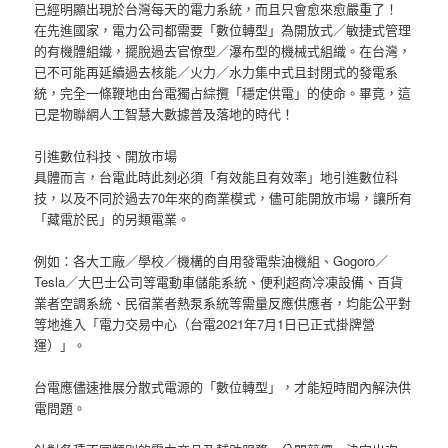
已經明顯出現於台灣每天的電力系統，而且只會愈來愈嚴重了！
在先進國家，電力公司都需要「數位轉型」為開放式／敏捷式管理
的有機體組織，擺脫過去官僚型／瀑布型的機械式組織。在台灣，
已不可能再延續過去核能／火力／水力集中式且封閉式的發電系
統，完全一條鞭地由台電獨占綜攬「穩定供電」的使命。畢竟，這
已是物聯網人工智慧大數據普及落地的時代！
引進數位科技、開放市場
具體而言，台電此時此刻必須「有效能且有效率」地引進數位科
技，以及不同於過去70年來的商業模式，儘可能開放市場，讓所有
「藏電於民」的另類電業。
例如：各大工廠／學校／機構的自用發電柴油機組、Gogoro／
Tesla／大巴士公司等電動車儲能系統、便利超商冷凍設備、百貨
業者空調系統、民宿業者熱泵系統等需量反應供應者，均能公平對
等地進入「電力交易中心（台電2021年7月1日已正式掛牌營
運）」。
台電應儘速推展分散式電源的「數位轉型」，才能短時間內解決供
電問題。