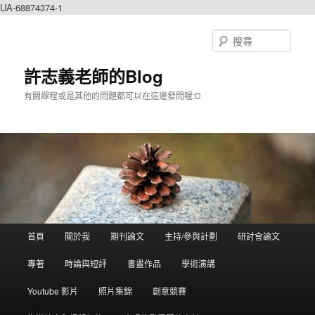
UA-68874374-1
搜
尋
許志義老師的Blog
有關課程或是其他的問題都可以在這邊發問喔:D
主選單
首頁
關於我
期刊論文
主持/參與計劃
研討會論文
跳到主內容
跳到第二內容
專著
時論與短評
書畫作品
學術演講
Youtube 影片
照片集錦
創意競賽