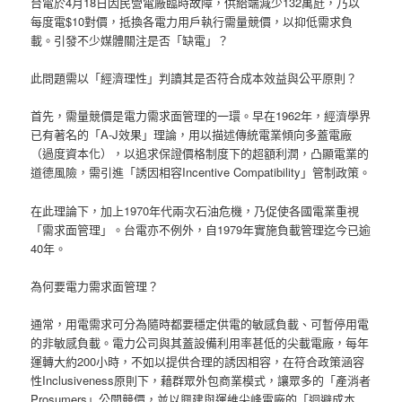
台電於4月18日因民營電廠臨時故障，供給端減少132萬瓩，乃以
每度電$10對價，抵換各電力用戶執行需量競價，以抑低需求負
載。引發不少媒體關注是否「缺電」？
此問題需以「經濟理性」判讀其是否符合成本效益與公平原則？
首先，需量競價是電力需求面管理的一環。早在1962年，經濟學界
已有著名的「A-J效果」理論，用以描述傳統電業傾向多蓋電廠
（過度資本化），以追求保證價格制度下的超額利潤，凸顯電業的
道德風險，需引進「誘因相容Incentive Compatibility」管制政策。
在此理論下，加上1970年代兩次石油危機，乃促使各國電業重視
「需求面管理」。台電亦不例外，自1979年實施負載管理迄今已逾
40年。
為何要電力需求面管理？
通常，用電需求可分為隨時都要穩定供電的敏感負載、可暫停用電
的非敏感負載。電力公司與其蓋設備利用率甚低的尖載電廠，每年
運轉大約200小時，不如以提供合理的誘因相容，在符合政策涵容
性Inclusiveness原則下，藉群眾外包商業模式，讓眾多的「產消者
Prosumers」公開競價，並以興建與運維尖峰電廠的「迴避成本