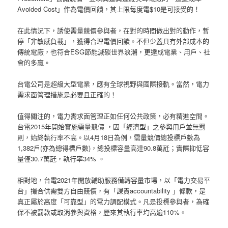
Avoided Cost」作為電價回饋，其上限每度電$10是可接受的！
在此情況下，誘使需量競價參與者，在對的時間做出對的動作，暫
停「非敏感負載」，獲得合理電價回饋。不但少蓋具有外部成本的
傳統電廠，也符合ESG節能減碳世界浪潮，更達成電業、用戶、社
會的多贏。
台電公司是超級大型電業，應有全球視野與國際接軌。當然，電力
需求面管理措施是必要且正確的！
值得關注的，電力需求面管理正如任何公共政策，必有精進空間。
台電2015年開始實施需量競價 ，因「經濟型」之參與用戶並無罰
則，始終執行率不高。以4月18日為例，需量競價總投標戶數為
1,382戶(亦為總得標戶數)，總投標容量高達90.8萬瓩；實際抑低容
量僅30.7萬瓩，執行率34% 。
相對地，台電2021年開放輔助服務備轉容量市場，以「電力交易平
台」撮合供需雙方自由競價，有「課責accountability 」條款，是
真正屬於高度「可靠型」的電力調配模式。凡是投標參與者，為確
保不被罰款或取消參與資格，歷來其執行率均高逾110%。