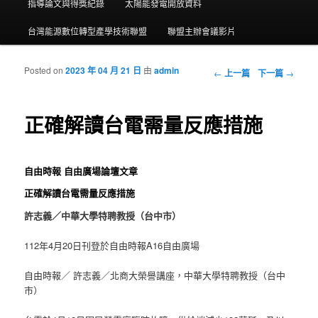
指導論文與得獎紀錄
太陽能發電開放資料
台灣能源數位轉型產學技術聯盟
聯盟主辦會議影片
Posted on
2023 年 04 月 21 日
由
admin
瀏覽文章
←
上一篇
下一篇
→
正確解讀台電需量反應措施
自由時報 自由廣場論壇文章
正確解讀台電需量反應措施
許志義／中華大學特聘教授（台中市）
112年4月20日刊登於自由時報A16自由廣場
自由時報／ 許志義／北商大榮譽講座，中華大學特聘教授（台中
市）